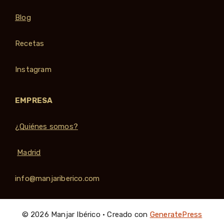
Blog
Recetas
Instagram
EMPRESA
¿Quiénes somos?
Madrid
info@manjariberico.com
© 2026 Manjar Ibérico
• Creado con
GeneratePress