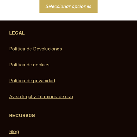
precios:
Seleccionar opciones
desde
22,50 €
hasta
41,90 €
LEGAL
Política de Devoluciones
Política de cookies
Política de privacidad
Aviso legal y Términos de uso
RECURSOS
Blog