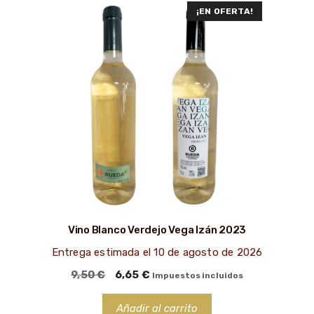
¡EN OFERTA!
Vino Blanco Verdejo Vega Izán 2023
Entrega estimada el 10 de agosto de 2026
El
El
9,50
€
6,65
€
Impuestos incluidos
precio
precio
original
actual
Añadir al carrito