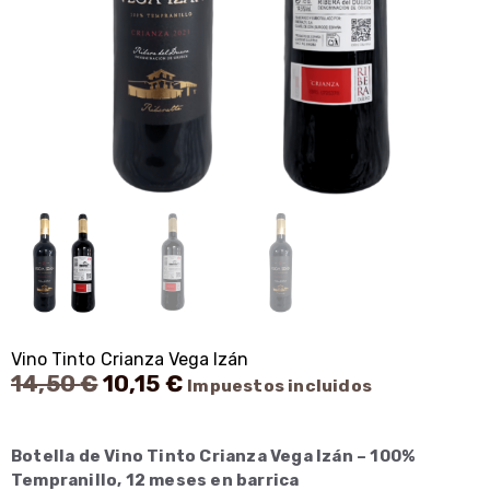
Vino Tinto Crianza Vega Izán
El
El
14,50
€
10,15
€
Impuestos incluidos
precio
precio
original
actual
era:
es:
Botella de Vino Tinto Crianza Vega Izán – 100%
14,50 €.
10,15 €.
Tempranillo, 12 meses en barrica