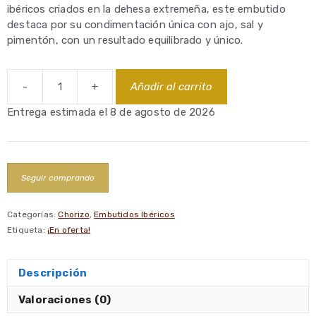
ibéricos criados en la dehesa extremeña, este embutido
destaca por su condimentación única con ajo, sal y
pimentón, con un resultado equilibrado y único.
-
+
Añadir al carrito
Chorizo
Ibérico
Entrega estimada el 8 de agosto de 2026
de
vela
cantidad
Seguir comprando
Categorías:
Chorizo
,
Embutidos Ibéricos
Etiqueta:
¡En oferta!
Descripción
Valoraciones (0)