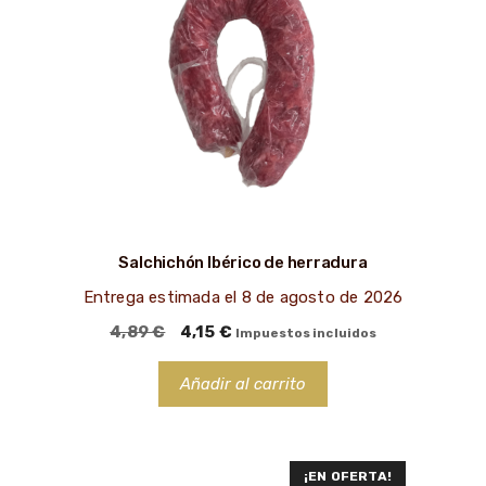
Salchichón Ibérico de herradura
Entrega estimada el 8 de agosto de 2026
El
El
4,89
€
4,15
€
Impuestos incluidos
precio
precio
original
actual
Añadir al carrito
era:
es:
4,89 €.
4,15 €.
Este
¡EN OFERTA!