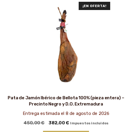
¡EN OFERTA!
Pata de Jamón Ibérico de Bellota 100% (pieza entera) –
Precinto Negro y D.O. Extremadura
Entrega estimada el 8 de agosto de 2026
El
El
450,00
€
382,00
€
Impuestos incluidos
precio
precio