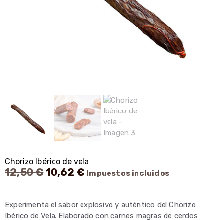
Chorizo Ibérico de vela
El
El
12,50
€
10,62
€
Impuestos incluidos
precio
precio
original
actual
era:
es:
Experimenta el sabor explosivo y auténtico del Chorizo
12,50 €.
10,62 €.
Ibérico de Vela. Elaborado con carnes magras de cerdos