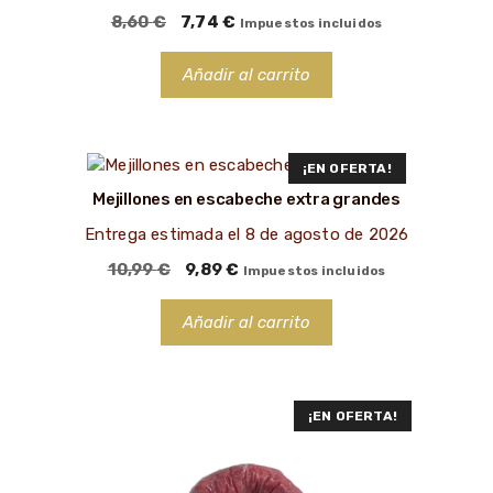
El
El
8,60
€
7,74
€
Impuestos incluidos
precio
precio
original
actual
Añadir al carrito
era:
es:
8,60 €.
7,74 €.
¡EN OFERTA!
Mejillones en escabeche extra grandes
Entrega estimada el 8 de agosto de 2026
El
El
10,99
€
9,89
€
Impuestos incluidos
precio
precio
original
actual
Añadir al carrito
era:
es:
10,99 €.
9,89 €.
¡EN OFERTA!