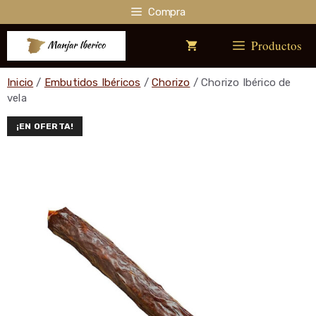
Saltar
Compra
al
contenido
Productos
Inicio
/
Embutidos Ibéricos
/
Chorizo
/ Chorizo Ibérico de
vela
¡EN OFERTA!