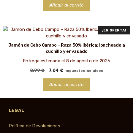
original
actual
Añadir al carrito
era:
es:
450,00 €.
382,00 €.
¡EN OFERTA!
Jamón de Cebo Campo – Raza 50% Ibérica: loncheado a
cuchillo y envasado
Entrega estimada el 8 de agosto de 2026
El
El
8,99
€
7,64
€
Impuestos incluidos
precio
precio
original
actual
Añadir al carrito
era:
es:
8,99 €.
7,64 €.
LEGAL
Política de Devoluciones